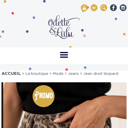
My Account
Mon panier
Rechercher
ACCUEIL
>
La boutique
>
Mode
>
Jeans
> Jean droit léopard
Promo