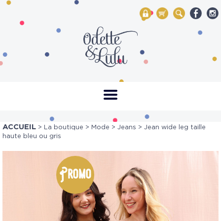
My Account
Mon panier
Rechercher
ACCUEIL
>
La boutique
>
Mode
>
Jeans
> Jean wide leg taille
haute bleu ou gris
Promo