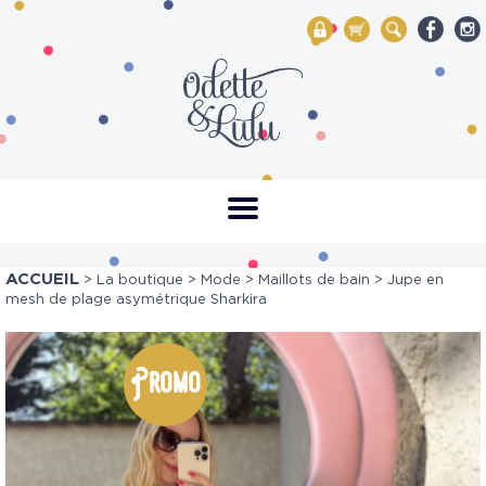
My Account
Mon panier
Rechercher
ACCUEIL
>
La boutique
>
Mode
>
Maillots de bain
> Jupe en
mesh de plage asymétrique Sharkira
Promo