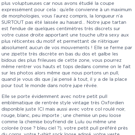
plus voluptueuses car nous avons étudié la coupe
expressément pour cela : qu’elle convienne à un maximum
de morphologies, vous l’aurez compris, la longueur n’a
SURTOUT pas été laissée au hasard… Notre jupe tartan
est fendue de quelques centimètres très discrets sur
votre cuisse droite apportant une touche ultra sexy aux
plus réticentes du motif et permettant de n’étriquer
absolument aucun de vos mouvements ! Elle se ferme par
une zipette très discrète en bas du dos et galbe les
bidous des plus frileuses de cette zone, vous pourrez
même rentrer vos hauts et tops dedans comme on le fait
sur les photos alors même que nous portons un pull,
quand je vous dis que j’ai pensé à tout, il y a de la place
pour tout le monde dans notre jupe rêvée.
Elle se porte évidemment avec notre petit pull
emblématique de rentrée style vintage très Oxfordien
disponible juste ICI mais aussi avec votre col roulé noir,
rouge, blanc, peu importe ; une chemise un peu loose
comme la chemise boyfriend de Lulu ou même une
colorée (rose ? bleu ciel ?), votre petit pull préféré près
du corps, votre t-shirt rock loose adoré, votre veste