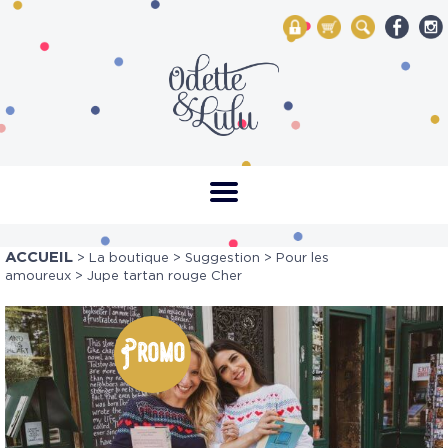
My Account
Mon panier
Rechercher
ACCUEIL
>
La boutique
>
Suggestion
>
Pour les
amoureux
> Jupe tartan rouge Cher
Promo