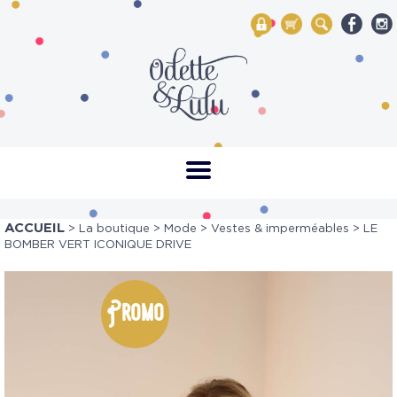
My Account
Mon panier
Rechercher
ACCUEIL
>
La boutique
>
Mode
>
Vestes & imperméables
> LE
BOMBER VERT ICONIQUE DRIVE
Promo