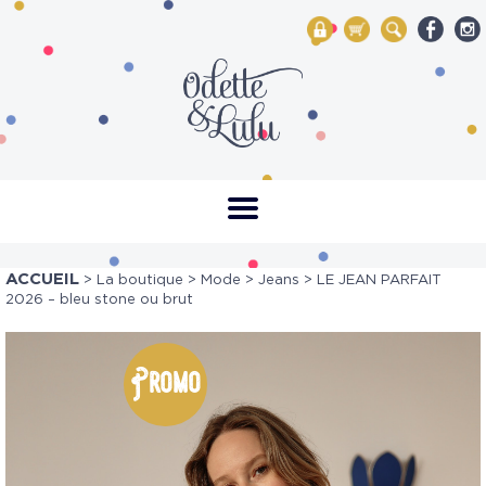
My Account
Mon panier
Rechercher
ACCUEIL
>
La boutique
>
Mode
>
Jeans
> LE JEAN PARFAIT
2026 – bleu stone ou brut
Promo