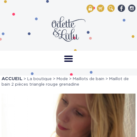
My Account
Mon panier
Rechercher
ACCUEIL
>
La boutique
>
Mode
>
Maillots de bain
> Maillot de
bain 2 pièces triangle rouge grenadine