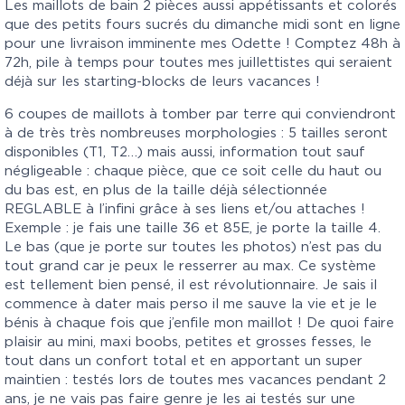
Les maillots de bain 2 pièces aussi appétissants et colorés
que des petits fours sucrés du dimanche midi sont en ligne
pour une livraison imminente mes Odette ! Comptez 48h à
72h, pile à temps pour toutes mes juillettistes qui seraient
déjà sur les starting-blocks de leurs vacances !
6 coupes de maillots à tomber par terre qui conviendront
à de très très nombreuses morphologies : 5 tailles seront
disponibles (T1, T2…) mais aussi, information tout sauf
négligeable : chaque pièce, que ce soit celle du haut ou
du bas est, en plus de la taille déjà sélectionnée
REGLABLE à l’infini grâce à ses liens et/ou attaches !
Exemple : je fais une taille 36 et 85E, je porte la taille 4.
Le bas (que je porte sur toutes les photos) n’est pas du
tout grand car je peux le resserrer au max. Ce système
est tellement bien pensé, il est révolutionnaire. Je sais il
commence à dater mais perso il me sauve la vie et je le
bénis à chaque fois que j’enfile mon maillot ! De quoi faire
plaisir au mini, maxi boobs, petites et grosses fesses, le
tout dans un confort total et en apportant un super
maintien : testés lors de toutes mes vacances pendant 2
ans, je ne vais pas faire genre je les ai testés sur une