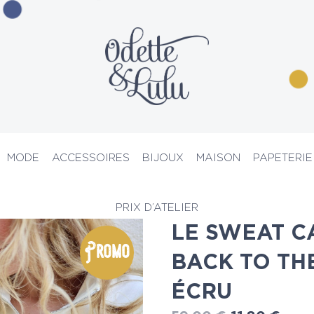
MODE
ACCESSOIRES
BIJOUX
MAISON
PAPETERIE
s & Pulls
> LE SWEAT CAMIONNEUR BACK TO THE 90’s bleu ou écr
PRIX D’ATELIER
LE SWEAT 
Promo
BACK TO THE
ÉCRU