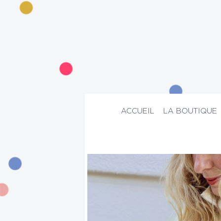
ACCUEIL
LA BOUTIQUE
ACCUEIL
>
La boutique
>
Mode
>
Sweat