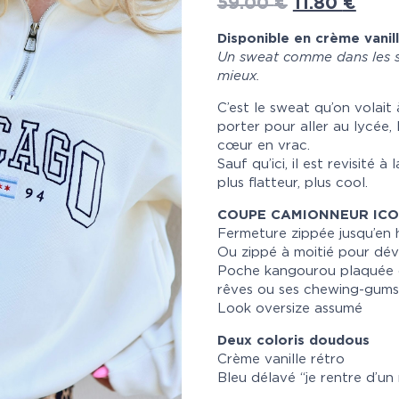
59.00
€
11.80
€
Disponible en crème vanil
Un sweat comme dans les s
mieux.
C’est le sweat qu’on volait 
porter pour aller au lycée, 
cœur en vrac.
Sauf qu’ici, il est revisité 
plus flatteur, plus cool.
COUPE CAMIONNEUR ICO
Fermeture zippée jusqu’en 
Ou zippé à moitié pour dév
Poche kangourou plaquée de
rêves ou ses chewing-gums 
Look oversize assumé
Deux coloris doudous
Crème vanille rétro
Bleu délavé “je rentre d’un