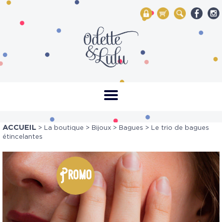
My Account
Mon panier
Rechercher
ACCUEIL
>
La boutique
>
Bijoux
>
Bagues
> Le trio de bagues
étincelantes
Promo