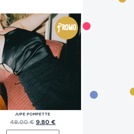
Promo
JUPE POMPETTE
49.00
€
9.80
€