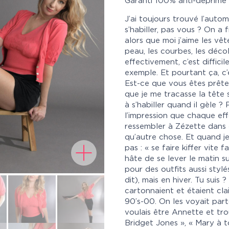
Garanti 100% anti-déprime
J’ai toujours trouvé l’aut
s’habiller, pas vous ? On a f
alors que moi j’aime les vêt
peau, les courbes, les décol
effectivement, c’est diffic
exemple. Et pourtant ça, c
Est-ce que vous êtes prêtes
que je me tracasse la tête 
à s’habiller quand il gèle ? 
l’impression que chaque eff
ressembler à Zézette dans 
qu’autre chose. Et quand je 
pas : « se faire kiffer vite 
hâte de se lever le matin s
pour des outfits aussi styl
dit), mais en hiver. Tu suis 
cartonnaient et étaient cl
90’s-00. On les voyait part
voulais être Annette et tro
Bridget Jones », « Mary à to