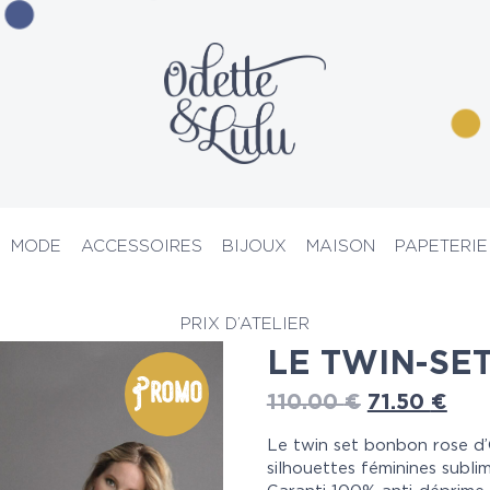
MODE
ACCESSOIRES
BIJOUX
MAISON
PAPETERIE
uits
> Le twin-set bonbon 1990
PRIX D’ATELIER
LE TWIN-SE
Promo
110.00
€
71.50
€
Le twin set bonbon rose d’
silhouettes féminines subli