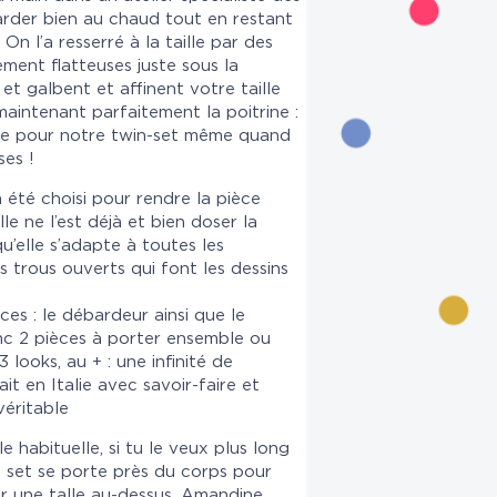
arder bien au chaud tout en restant
On l’a resserré à la taille par des
ement flatteuses juste sous la
 et galbent et affinent votre taille
aintenant parfaitement la poitrine :
ge pour notre twin-set même quand
es !
 été choisi pour rendre la pièce
e ne l’est déjà et bien doser la
qu’elle s’adapte à toutes les
ts trous ouverts qui font les dessins
es : le débardeur ainsi que le
nc 2 pièces à porter ensemble ou
looks, au + : une infinité de
ait en Italie avec savoir-faire et
véritable
ille habituelle, si tu le veux plus long
n set se porte près du corps pour
ur une talle au-dessus. Amandine