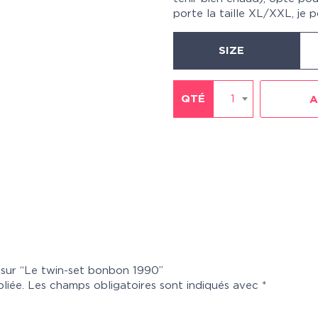
porte la taille XL/XXL, je p
SIZE
QTÉ
1
A
s sur “Le twin-set bonbon 1990”
liée.
Les champs obligatoires sont indiqués avec
*