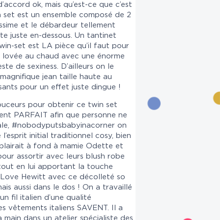
 d’accord ok, mais qu’est-ce que c’est
in set est un ensemble composé de 2
issime et le débardeur tellement
rte juste en-dessous. Un tantinet
twin-set est LA pièce qu’il faut pour
ien lovée au chaud avec une énorme
te de sexiness. D’ailleurs on le
magnifique jean taille haute au
sants pour un effet juste dingue !
uceurs pour obtenir ce twin set
ment PARFAIT afin que personne ne
nale, #nobodyputsbabyinacorner on
e l’esprit initial traditionnel cosy, bien
plairait à fond à mamie Odette et
 pour assortir avec leurs blush robe
out en lui apportant la touche
r Love Hewitt avec ce décolleté so
s aussi dans le dos ! On a travaillé
n fil italien d’une qualité
es vêtements italiens SAVENT. Il a
a main dans un atelier spécialiste des