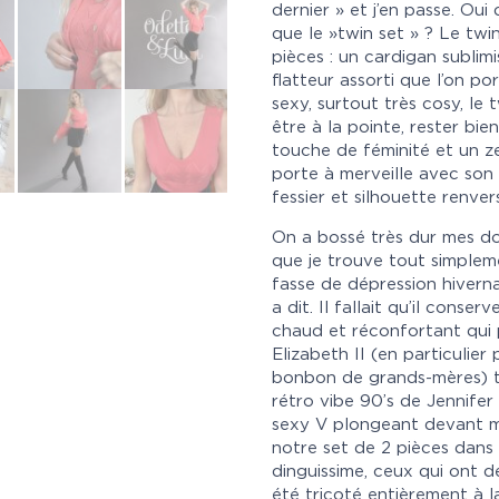
dernier » et j’en passe. Oui
que le »twin set » ? Le tw
pièces : un cardigan sublim
flatteur assorti que l’on po
sexy, surtout très cosy, le 
être à la pointe, rester b
touche de féminité et un zes
porte à merveille avec son 
fessier et silhouette renver
On a bossé très dur mes do
que je trouve tout simple
fasse de dépression hiver
a dit. Il fallait qu’il conserv
chaud et réconfortant qui 
Elizabeth II (en particulier
bonbon de grands-mères) t
rétro vibe 90’s de Jennife
sexy V plongeant devant mai
notre set de 2 pièces dans u
dinguissime, ceux qui ont d
été tricoté entièrement à l