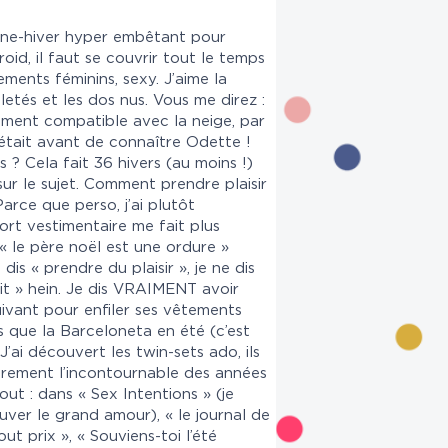
omne-hiver hyper embêtant pour
roid, il faut se couvrir tout le temps
ements féminins, sexy. J’aime la
letés et les dos nus. Vous me direz :
ilement compatible avec la neige, par
’était avant de connaître Odette !
 ? Cela fait 36 hivers (au moins !)
sur le sujet. Comment prendre plaisir
Parce que perso, j’ai plutôt
ort vestimentaire me fait plus
« le père noël est une ordure »
dis « prendre du plaisir », je ne dis
fait » hein. Je dis VRAIMENT avoir
uivant pour enfiler ses vêtements
és que la Barceloneta en été (c’est
? J’ai découvert les twin-sets ado, ils
airement l’incontournable des années
out : dans « Sex Intentions » (je
uver le grand amour), « le journal de
ut prix », « Souviens-toi l’été