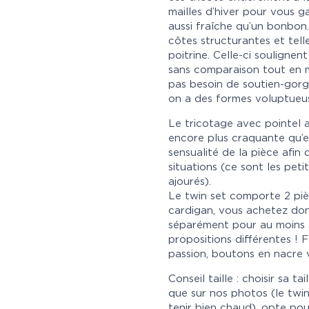
mailles d’hiver pour vous g
aussi fraîche qu’un bonbon. 
côtes structurantes et tell
poitrine. Celle-ci soulignent
sans comparaison tout en m
pas besoin de soutien-gor
on a des formes voluptueus
Le tricotage avec pointel a
encore plus craquante qu’ell
sensualité de la pièce afin 
situations (ce sont les peti
ajourés).
Le twin set comporte 2 pièc
cardigan, vous achetez do
séparément pour au moins 3 
propositions différentes ! F
passion, boutons en nacre 
Conseil taille : choisir sa ta
que sur nos photos (le twi
tenir bien chaud), opte po