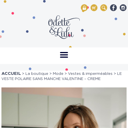
My Account
Mon panier
Rechercher
ACCUEIL
>
La boutique
>
Mode
>
Vestes & imperméables
> LE
VESTE POLAIRE SANS MANCHE VALENTINE – CREME