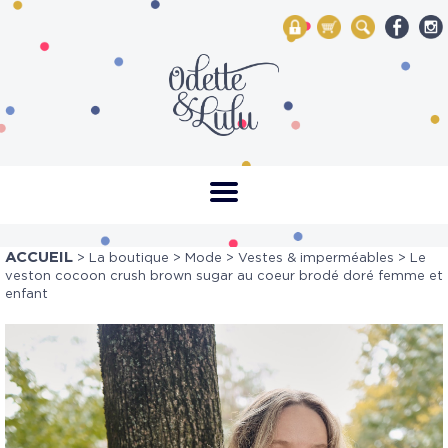
My Account
Mon panier
Rechercher
ACCUEIL
>
La boutique
>
Mode
>
Vestes & imperméables
> Le
veston cocoon crush brown sugar au coeur brodé doré femme et
enfant