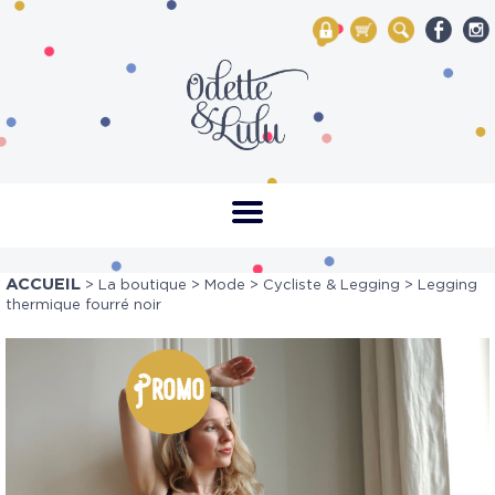
My Account
Mon panier
Rechercher
ACCUEIL
>
La boutique
>
Mode
>
Cycliste & Legging
> Legging
thermique fourré noir
Promo