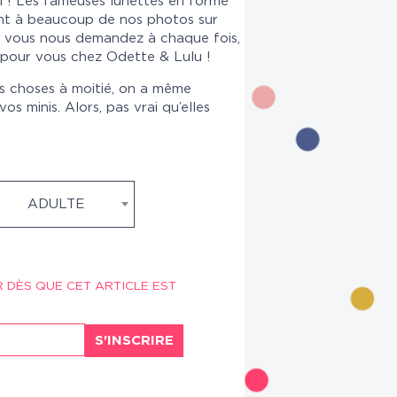
ci ! Les fameuses lunettes en forme
int à beaucoup de nos photos sur
e vous nous demandez à chaque fois,
s pour vous chez Odette & Lulu !
s choses à moitié, on a même
s minis. Alors, pas vrai qu’elles
ADULTE
R DÈS QUE CET ARTICLE EST
S'INSCRIRE