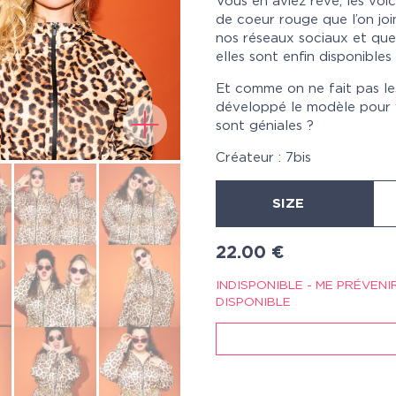
Vous en aviez rêvé, les voi
de coeur rouge que l’on jo
nos réseaux sociaux et qu
elles sont enfin disponible
Et comme on ne fait pas le
développé le modèle pour vo
sont géniales ?
Créateur : 7bis
SIZE
22.00
€
INDISPONIBLE - ME PRÉVENI
DISPONIBLE