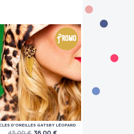
Promo
LES D’OREILLES GATSBY LÉOPARD
45.00
€
36.00
€