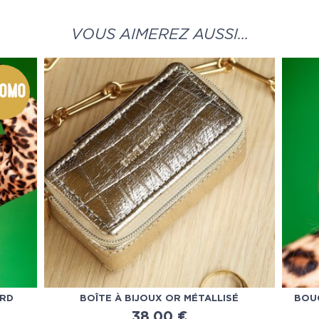
VOUS AIMEREZ AUSSI…
omo
ARD
BOÎTE À BIJOUX OR MÉTALLISÉ
BOUC
38.00
€