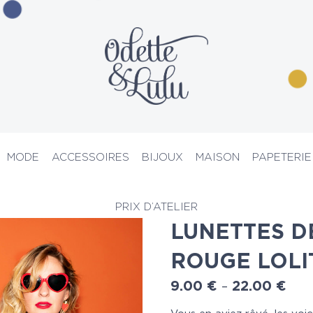
MODE
ACCESSOIRES
BIJOUX
MAISON
PAPETERIE
Pour les amoureux
> Lunettes de soleil coeur rouge Lolita
PRIX D’ATELIER
LUNETTES D
ROUGE LOLI
9.00
€
22.00
€
–