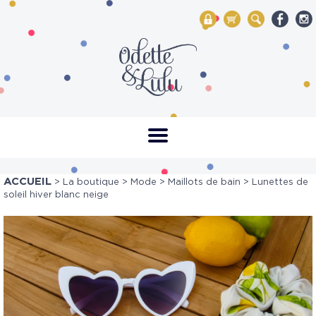
My Account
Mon panier
Rechercher
ACCUEIL
>
La boutique
>
Mode
>
Maillots de bain
> Lunettes de
soleil hiver blanc neige