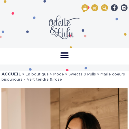
My Account
Mon panier
Rechercher
ACCUEIL
>
La boutique
>
Mode
>
Sweats & Pulls
> Maille coeurs
bisounours – Vert tendre & rose