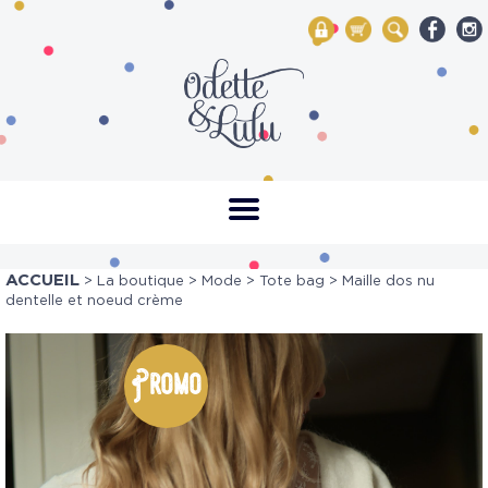
My Account
Mon panier
Rechercher
ACCUEIL
>
La boutique
>
Mode
>
Tote bag
> Maille dos nu
dentelle et noeud crème
Promo