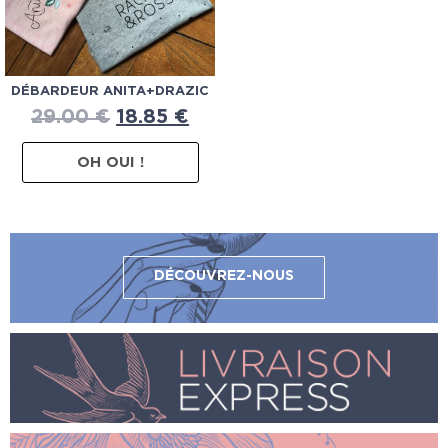
DÉBARDEUR ANITA+DRAZIC
29.00
€
18.85
€
OH OUI !
DÉCOUVREZ-NOUS