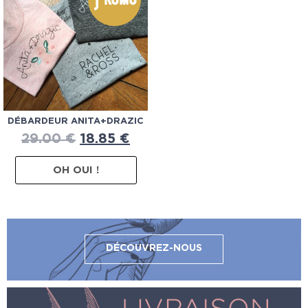
DÉBARDEUR ANITA+DRAZIC
29.00
€
18.85
€
OH OUI !
DÉCOUVREZ-NOUS