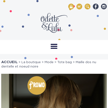
My Account
Mon panier
Rechercher
ACCUEIL
>
La boutique
>
Mode
>
Tote bag
> Maille dos nu
dentelle et noeud noire
Promo