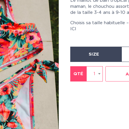
Le maillot de bain tropical p
maman, le chouchou assorti
de la taille 3-4 ans à 9-10 
Choisis sa taille habituelle
ICI
SIZE
QTÉ
1
A