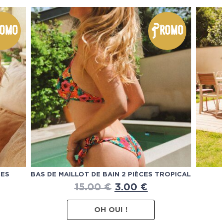
omo
Promo
CES
BAS DE MAILLOT DE BAIN 2 PIÈCES TROPICAL
15.00
€
3.00
€
OH OUI !