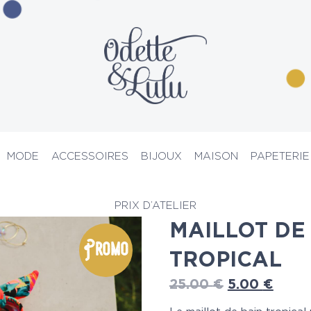
MODE
ACCESSOIRES
BIJOUX
MAISON
PAPETERIE
ots de bain
> Maillot de bain enfant tropical
PRIX D’ATELIER
MAILLOT DE
Promo
TROPICAL
25.00
€
5.00
€