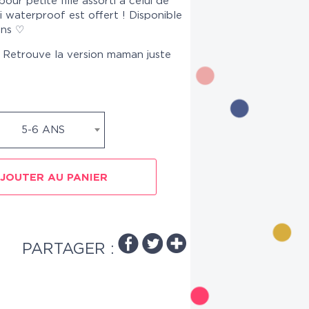
our petite fille assorti à celui de
 waterproof est offert ! Disponible
ans ♡
 – Retrouve la version maman juste
5-6 ANS
JOUTER AU PANIER
PARTAGER :