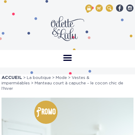
My Account
Mon panier
Rechercher
ACCUEIL
>
La boutique
>
Mode
>
Vestes &
imperméables
> Manteau court à capuche – le cocon chic de
l’hiver
Promo