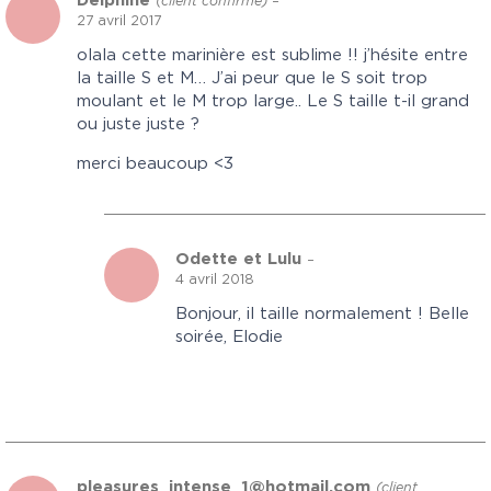
Delphine
(client confirmé)
–
27 avril 2017
olala cette marinière est sublime !! j’hésite entre
la taille S et M… J’ai peur que le S soit trop
moulant et le M trop large.. Le S taille t-il grand
ou juste juste ?
merci beaucoup <3
Odette et Lulu
–
4 avril 2018
Bonjour, il taille normalement ! Belle
soirée, Elodie
pleasures_intense_1@hotmail.com
(client