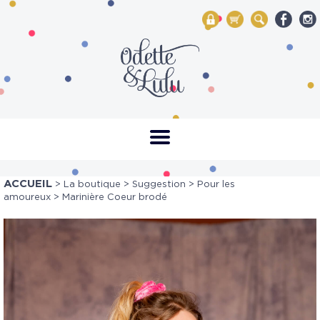
My Account
Mon panier
Rechercher
ACCUEIL
>
La boutique
>
Suggestion
>
Pour les
amoureux
> Marinière Coeur brodé