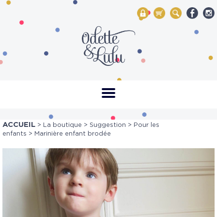
My Account
Mon panier
Rechercher
ACCUEIL
>
La boutique
>
Suggestion
>
Pour les
enfants
> Marinière enfant brodée