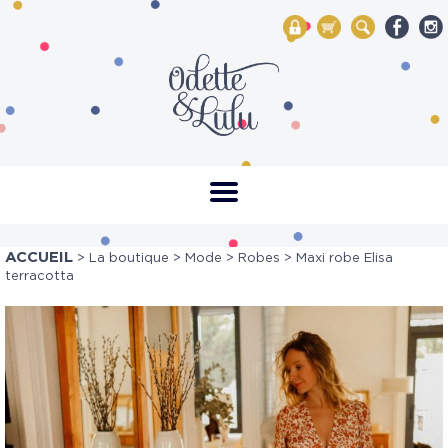
My Account
Mon panier
Rechercher
ACCUEIL
>
La boutique
>
Mode
>
Robes
> Maxi robe Elisa
terracotta