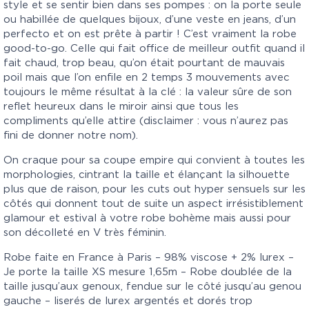
style et se sentir bien dans ses pompes : on la porte seule
ou habillée de quelques bijoux, d’une veste en jeans, d’un
perfecto et on est prête à partir ! C’est vraiment la robe
good-to-go. Celle qui fait office de meilleur outfit quand il
fait chaud, trop beau, qu’on était pourtant de mauvais
poil mais que l’on enfile en 2 temps 3 mouvements avec
toujours le même résultat à la clé : la valeur sûre de son
reflet heureux dans le miroir ainsi que tous les
compliments qu’elle attire (disclaimer : vous n’aurez pas
fini de donner notre nom).
On craque pour sa coupe empire qui convient à toutes les
morphologies, cintrant la taille et élançant la silhouette
plus que de raison, pour les cuts out hyper sensuels sur les
côtés qui donnent tout de suite un aspect irrésistiblement
glamour et estival à votre robe bohème mais aussi pour
son décolleté en V très féminin.
Robe faite en France à Paris – 98% viscose + 2% lurex –
Je porte la taille XS mesure 1,65m – Robe doublée de la
taille jusqu’aux genoux, fendue sur le côté jusqu’au genou
gauche – liserés de lurex argentés et dorés trop