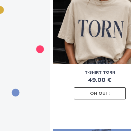
T-SHIRT TORN
49.00
€
OH OUI !