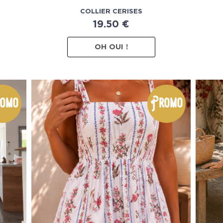
COLLIER CERISES
19.50
€
OH OUI !
omo
Promo