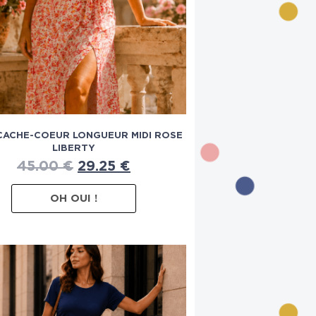
CACHE-COEUR LONGUEUR MIDI ROSE
LIBERTY
45.00
€
29.25
€
OH OUI !