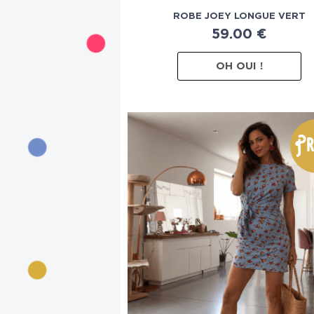
ROBE JOEY LONGUE VERT
59.00
€
OH OUI !
Pr