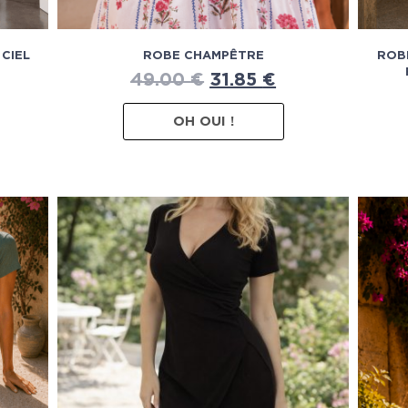
CIEL
ROBE CHAMPÊTRE
ROB
49.00
€
31.85
€
OH OUI !