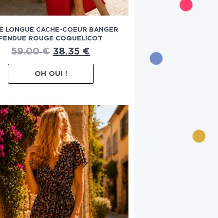
E LONGUE CACHE-COEUR BANGER
FENDUE ROUGE COQUELICOT
59.00
€
38.35
€
OH OUI !