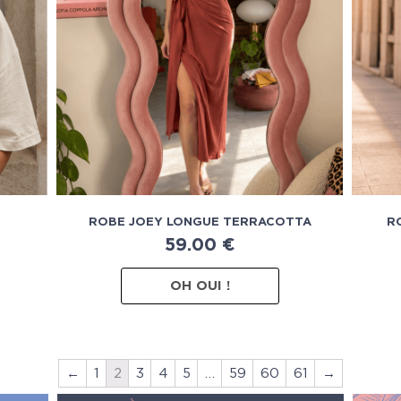
ROBE JOEY LONGUE TERRACOTTA
R
59.00
€
OH OUI !
←
1
2
3
4
5
…
59
60
61
→