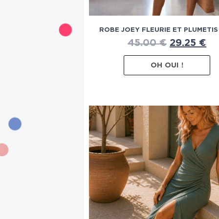
ROBE JOEY FLEURIE ET PLUMETIS 
45.00
€
29.25
€
OH OUI !