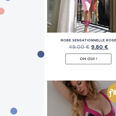
ROBE SENSATIONNELLE ROS
49.00
€
9.80
€
OH OUI !
Pr