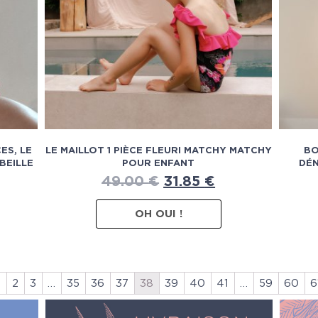
ES, LE
LE MAILLOT 1 PIÈCE FLEURI MATCHY MATCHY
BO
BEILLE
POUR ENFANT
DÉ
49.00
€
31.85
€
OH OUI !
1
2
3
…
35
36
37
38
39
40
41
…
59
60
6