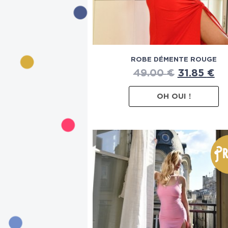
ROBE DÉMENTE ROUGE
49.00
€
31.85
€
OH OUI !
Pr