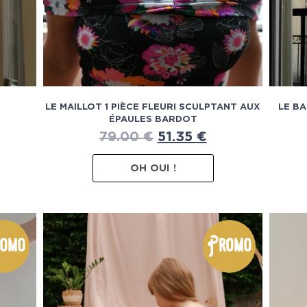
E
LE MAILLOT 1 PIÈCE FLEURI SCULPTANT AUX
LE BA
ÉPAULES BARDOT
79.00
€
51.35
€
OH OUI !
omo
Promo