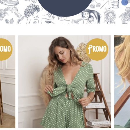
omo
Promo