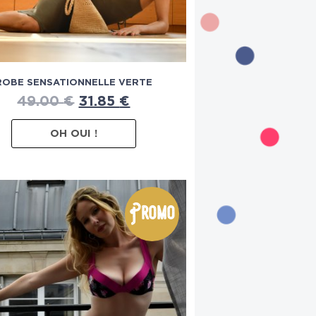
ROBE SENSATIONNELLE VERTE
49.00
€
31.85
€
OH OUI !
Promo