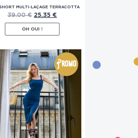
SHORT MULTI-LAÇAGE TERRACOTTA
39.00
€
25.35
€
OH OUI !
Promo