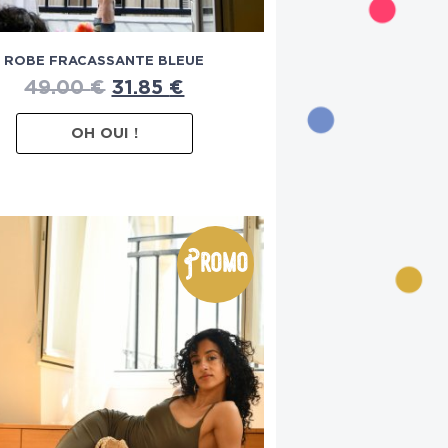
ROBE FRACASSANTE BLEUE
49.00
€
31.85
€
OH OUI !
Promo