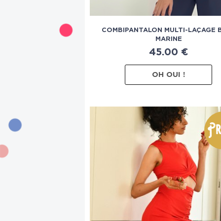
COMBIPANTALON MULTI-LAÇAGE 
MARINE
45.00
€
OH OUI !
Pr