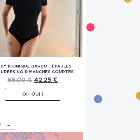
DY ICONIQUE BARDOT ÉPAULES
NUDÉES NOIR MANCHES COURTES
65.00
€
42.25
€
OH OUI !
1
→