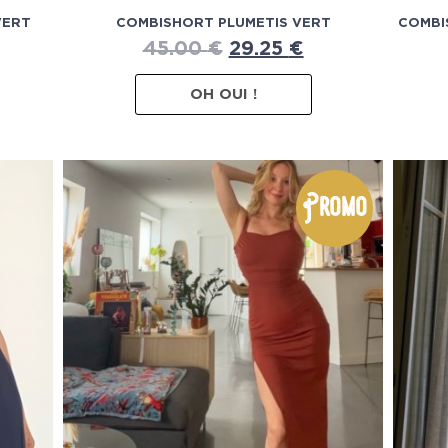
VERT
COMBISHORT PLUMETIS VERT
COMBI
45.00
€
29.25
€
OH OUI !
Promo