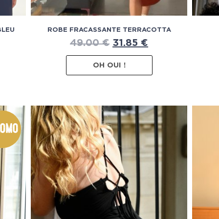
BLEU
ROBE FRACASSANTE TERRACOTTA
49.00
€
31.85
€
OH OUI !
omo