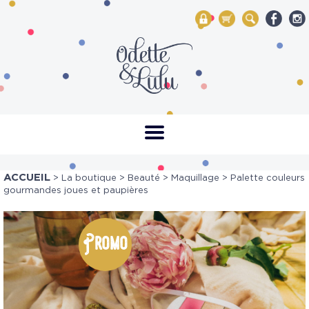
My Account
Mon panier
Rechercher
ACCUEIL
>
La boutique
>
Beauté
>
Maquillage
> Palette couleurs
gourmandes joues et paupières
Promo