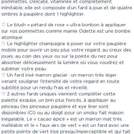
pommettes. Délicate, vitaminée et complètement
inimitable, elle est composée d’un fard à joue et de quatre
ombres à paupière dont 1 highlighter.
♡ Le blush « pétard de rose » ultra bonbon à appliquer
sur vos pommettes comme mamie Odette est une bombe
atomique
♡ Le highlighter champagne à poser sur votre paupière
mobile pour ouvrir un peu plus votre regard, au creux des
joues, au coin des yeux ou sur la pointe du nez pour
absorber délicieusement la lumière où vous voudrez et
sublimer votre peau
♡ Un fard irisé marron glacial : un marron très léger
venant souligner l’intensité de votre regard en toute
subtilité pour un rendu frais et réveillé.
♡ 2 autres fards uniques viennent compléter cette
palette exquise, un brin plus foncés, à appliquer au
pinceau (les pinceaux paupière et eye liner sont
disponibles
ICI
) ou au doigt pour un smoky fait maison
inégalable. Le « cacao épicé » est un marron mat très
malléable et le « faux airs de vert » est un fard avec une
petite pointe de vert irisé presqu’imperceptible et qui fait