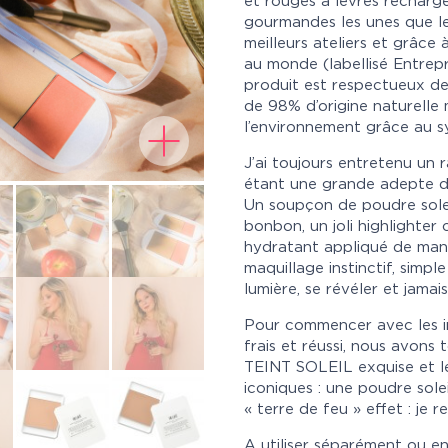
et rouges à lèvres recharg
gourmandes les unes que le
meilleurs ateliers et grâce 
au monde (labellisé Entrep
produit est respectueux de 
de 98% d’origine naturelle
l’environnement grâce au s
J’ai toujours entretenu un 
étant une grande adepte du 
Un soupçon de poudre solei
bonbon, un joli highlighter
hydratant appliqué de mani
maquillage instinctif, simp
lumière, se révéler et jamais
Pour commencer avec les i
frais et réussi, nous avon
TEINT SOLEIL exquise et 
iconiques : une poudre solei
« terre de feu » effet : je 
A utiliser séparément ou e