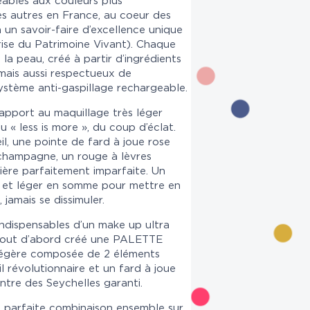
eables aux couleurs plus
s autres en France, au coeur des
à un savoir-faire d’excellence unique
rise du Patrimoine Vivant). Chaque
la peau, créé à partir d’ingrédients
 mais aussi respectueux de
ystème anti-gaspillage rechargeable.
rapport au maquillage très léger
« less is more », du coup d’éclat.
l, une pointe de fard à joue rose
 champagne, un rouge à lèvres
ère parfaitement imparfaite. Un
le et léger en somme pour mettre en
, jamais se dissimuler.
ndispensables d’un make up ultra
s tout d’abord créé une PALETTE
légère composée de 2 éléments
l révolutionnaire et un fard à joue
rentre des Seychelles garanti.
n parfaite combinaison ensemble sur