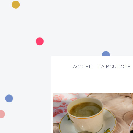
ACCUEIL
LA BOUTIQUE
ACCUEIL
>
La boutique
>
Beauté
>
Maqu