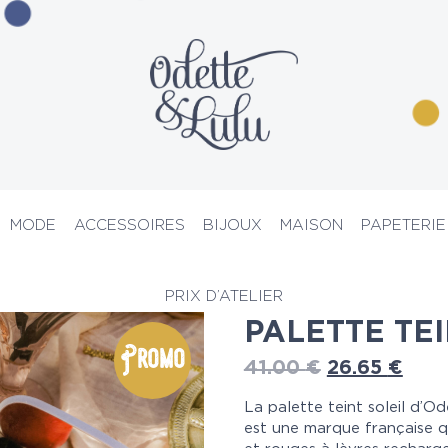
MODE
ACCESSOIRES
BIJOUX
MAISON
PAPETERIE
illage
> Palette teint soleil
PRIX D’ATELIER
PALETTE TEI
Promo
41.00
€
26.65
€
La palette teint soleil d’Ode
est une marque française q