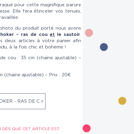
craqué pour cette magnifique parure
esse. Elle fera étinceler vos tenues,
ravaillée.
 photo du produit porté nous avons
choker – ras de cou
et
le sautoir
.
s deux articles à votre panier afin
ndu, à la fois chic et bohème !
de cou : 35 cm (chaine ajustable) –
 (chaine ajustable) – Prix : 20€
CHOKER - RAS DE COU
R DÈS QUE CET ARTICLE EST