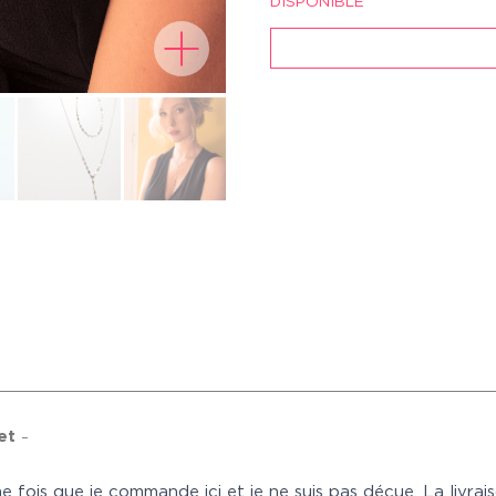
DISPONIBLE
net
–
ème fois que je commande ici et je ne suis pas déçue. La livrai