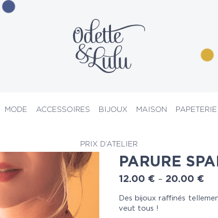
MODE
ACCESSOIRES
BIJOUX
MAISON
PAPETERIE
Pour Elle
> Parure Sparkle
PRIX D’ATELIER
PARURE SPA
12.00
€
20.00
€
–
Des bijoux raffinés tellem
veut tous !