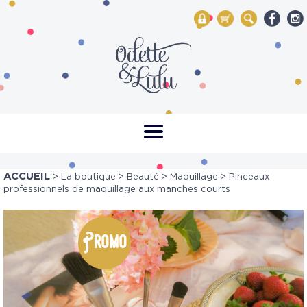
My Account
Mon panier
Rechercher
ACCUEIL
>
La boutique
>
Beauté
>
Maquillage
> Pinceaux
professionnels de maquillage aux manches courts
Promo