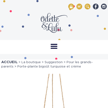
My Account
Mon panier
Rechercher
ACCUEIL
>
La boutique
>
Suggestion
>
Pour les grands-
parents
> Porte-plante bigoût turquoise et crème