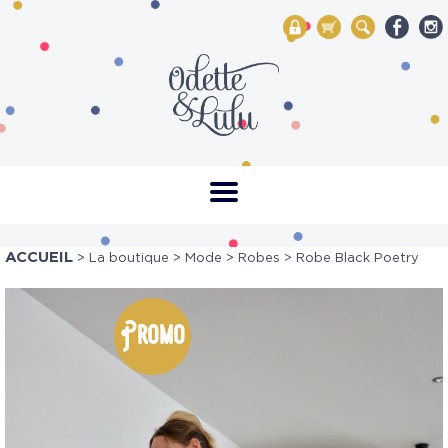
My Account
Mon panier
Rechercher
ACCUEIL
>
La boutique
>
Mode
>
Robes
> Robe Black Poetry
Promo