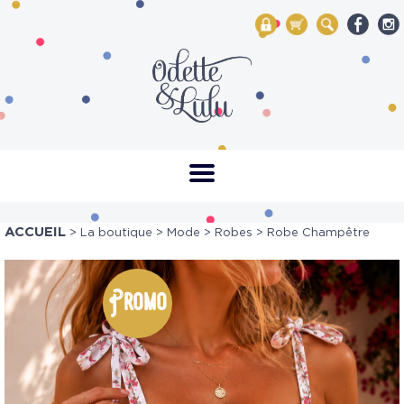
My Account
Mon panier
Rechercher
ACCUEIL
>
La boutique
>
Mode
>
Robes
> Robe Champêtre
Promo