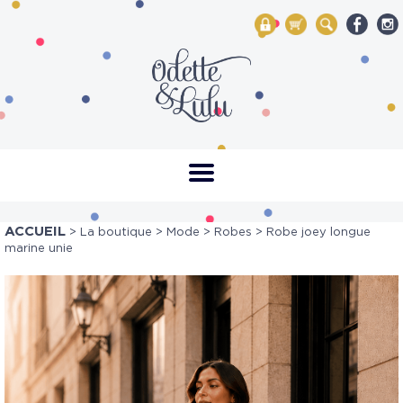
My Account
Mon panier
Rechercher
ACCUEIL
>
La boutique
>
Mode
>
Robes
> Robe joey longue
marine unie