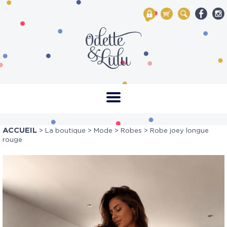
My Account
Mon panier
Rechercher
ACCUEIL
>
La boutique
>
Mode
>
Robes
> Robe joey longue
rouge