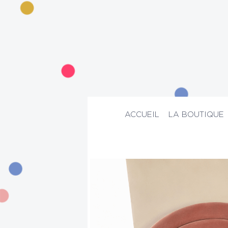
ACCUEIL
LA BOUTIQUE
ACCUEIL
>
La boutique
>
Mode
>
Robe