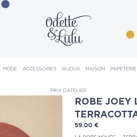
MODE
ACCESSOIRES
BIJOUX
MAISON
PAPETERIE
s
> Robe joey longue terracotta
PRIX D’ATELIER
ROBE JOEY
TERRACOTT
59.00
€