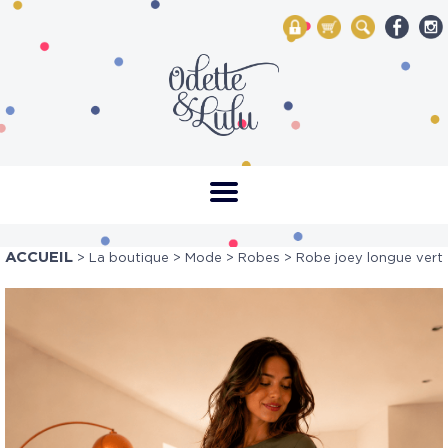
My Account
Mon panier
Rechercher
ACCUEIL
>
La boutique
>
Mode
>
Robes
> Robe joey longue vert