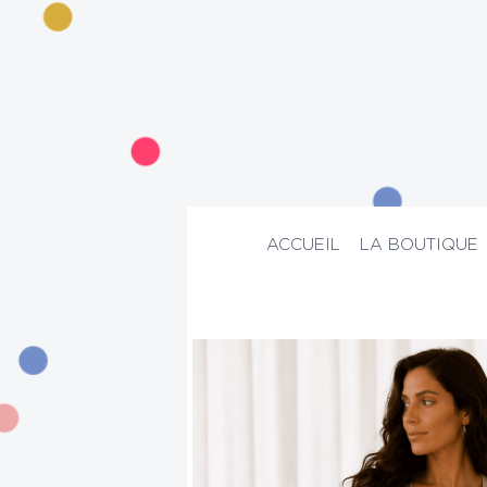
ACCUEIL
LA BOUTIQUE
ACCUEIL
>
La boutique
>
Mode
>
Robe