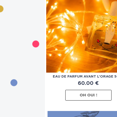
EAU DE PARFUM AVANT L’ORAGE 
60.00
€
OH OUI !