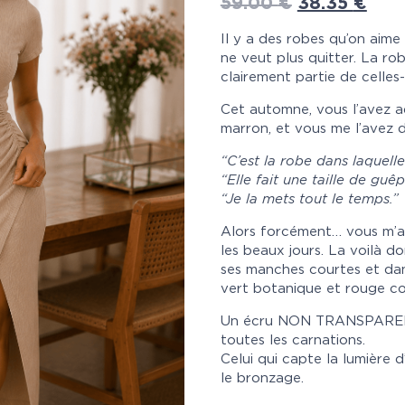
59.00
€
38.35
€
Il y a des robes qu’on aime 
ne veut plus quitter. La r
clairement partie de celles-
Cet automne, vous l’avez a
marron, et vous me l’avez d
“C’est la robe dans laquell
“Elle fait une taille de guêp
“Je la mets tout le temps.”
Alors forcément… vous m’av
les beaux jours. La voilà d
ses manches courtes et dan
vert botanique et rouge co
Un écru NON TRANSPARENT.
toutes les carnations.
Celui qui capte la lumière 
le bronzage.