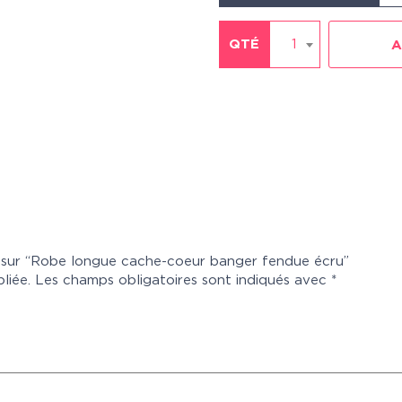
QTÉ
1
A
is sur “Robe longue cache-coeur banger fendue écru”
liée.
Les champs obligatoires sont indiqués avec
*