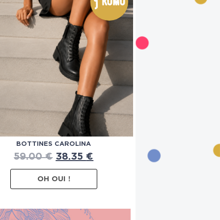
Promo
BOTTINES CAROLINA
59.00
€
38.35
€
OH OUI !