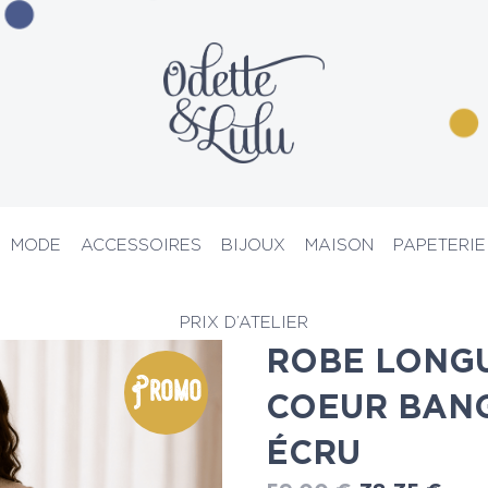
MODE
ACCESSOIRES
BIJOUX
MAISON
PAPETERIE
s
> Robe longue cache-coeur banger fendue écru
PRIX D’ATELIER
ROBE LONGU
Promo
COEUR BAN
ÉCRU