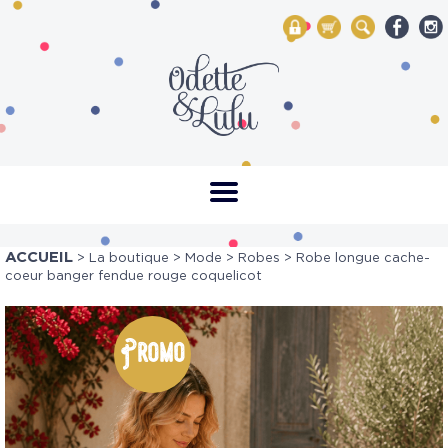
My Account
Mon panier
Rechercher
ACCUEIL
>
La boutique
>
Mode
>
Robes
> Robe longue cache-
coeur banger fendue rouge coquelicot
Promo