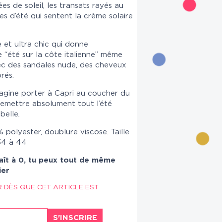
es de soleil, les transats rayés au
es d’été qui sentent la crème solaire
 et ultra chic qui donne
 “été sur la côte italienne” même
ec des sandales nude, des cheveux
rés.
agine porter à Capri au coucher du
 remettre absolument tout l’été
 belle
.
% polyester, doublure viscose. Taille
 34 à 44
aît à 0, tu peux tout de même
ier
R DÈS QUE CET ARTICLE EST
S'INSCRIRE