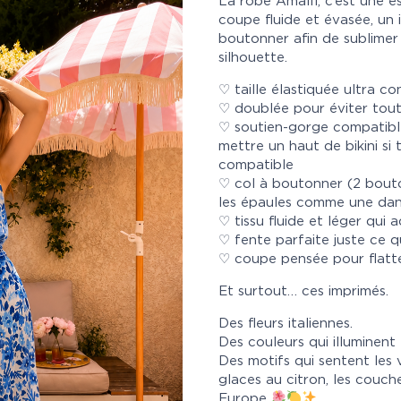
La robe Amalfi, c’est une es
coupe fluide et évasée, un 
boutonner afin de sublimer 
silhouette.
♡ taille élastiquée ultra c
♡ doublée pour éviter tou
♡ soutien-gorge compatibl
mettre un haut de bikini si
compatible
♡ col à boutonner (2 bouto
les épaules comme une dan
♡ tissu fluide et léger qu
♡ fente parfaite juste ce qu
♡ coupe pensée pour flat
Et surtout… ces imprimés.
Des fleurs italiennes.
Des couleurs qui illuminent 
Des motifs qui sentent les v
glaces au citron, les couche
Europe