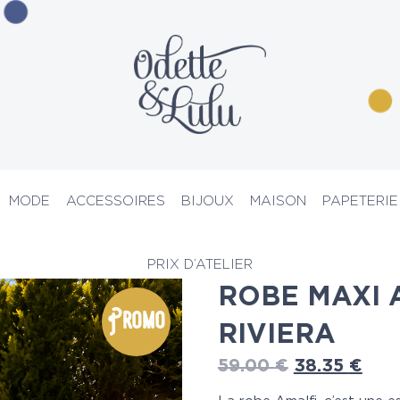
MODE
ACCESSOIRES
BIJOUX
MAISON
PAPETERIE
s
> Robe maxi Amalfi BLUE RIVIERA
PRIX D’ATELIER
ROBE MAXI 
Promo
RIVIERA
59.00
€
38.35
€