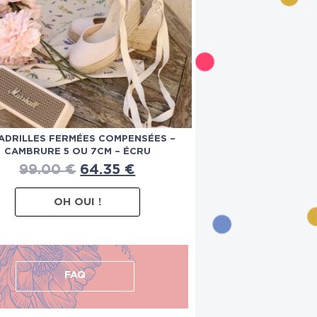
ADRILLES FERMÉES COMPENSÉES –
CAMBRURE 5 OU 7CM – ÉCRU
99.00
€
64.35
€
OH OUI !
FAQ