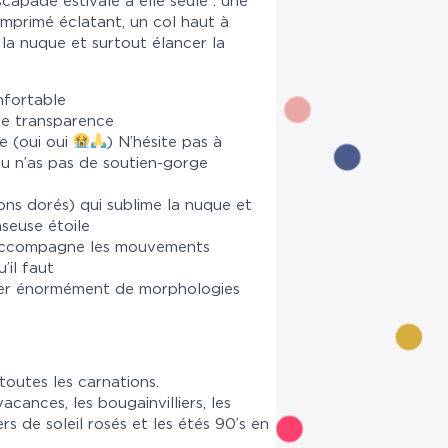
capade estivale à elle seule : une
imprimé éclatant, un col haut à
la nuque et surtout élancer la
onfortable
te transparence
e (oui oui
) N’hésite pas à
 tu n’as pas de soutien-gorge
ns dorés) qui sublime la nuque et
seuse étoile
i accompagne les mouvements
’il faut
ter énormément de morphologies
toutes les carnations.
acances, les bougainvilliers, les
rs de soleil rosés et les étés 90’s en