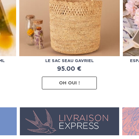
ML
LE SAC SEAU GAVRIEL
ESP
95.00
€
OH OUI !