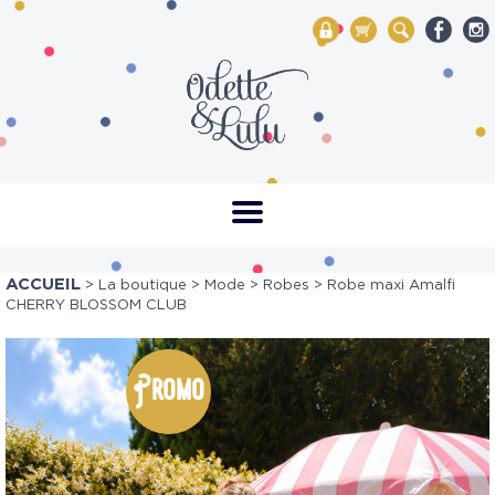
My Account
Mon panier
Rechercher
ACCUEIL
>
La boutique
>
Mode
>
Robes
> Robe maxi Amalfi
CHERRY BLOSSOM CLUB
Promo