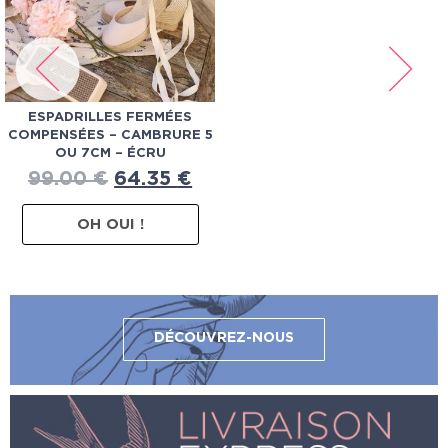
ESPADRILLES FERMÉES
COMPENSÉES – CAMBRURE 5
OU 7CM – ÉCRU
99.00
€
64.35
€
OH OUI !
DÉCOUVREZ-NOUS