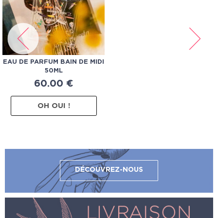
EAU DE PARFUM BAIN DE MIDI
50ML
60.00
€
OH OUI !
DÉCOUVREZ-NOUS