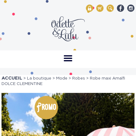
My Account
Mon panier
Rechercher
ACCUEIL
>
La boutique
>
Mode
>
Robes
> Robe maxi Amalfi
DOLCE CLEMENTINE
Promo