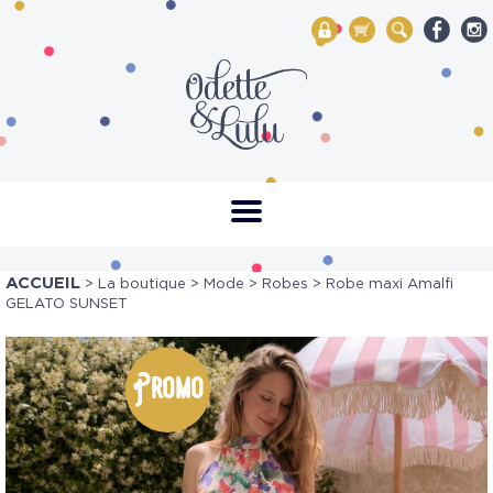
My Account
Mon panier
Rechercher
ACCUEIL
>
La boutique
>
Mode
>
Robes
> Robe maxi Amalfi
GELATO SUNSET
Promo