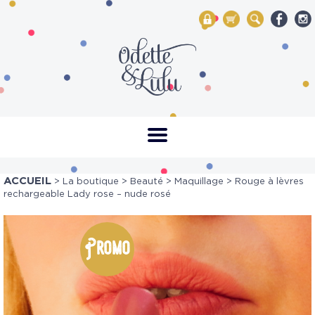
My Account
Mon panier
Rechercher
ACCUEIL
>
La boutique
>
Beauté
>
Maquillage
> Rouge à lèvres
rechargeable Lady rose – nude rosé
Promo