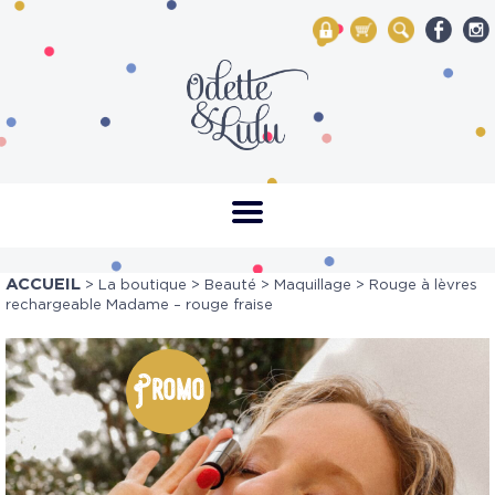
My Account
Mon panier
Rechercher
ACCUEIL
>
La boutique
>
Beauté
>
Maquillage
> Rouge à lèvres
rechargeable Madame – rouge fraise
Promo