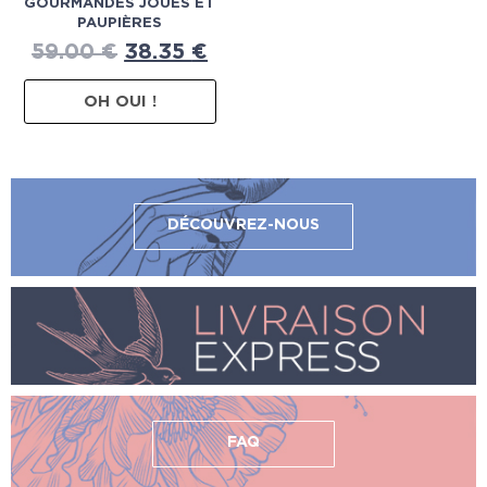
GOURMANDES JOUES ET
PAUPIÈRES
59.00
€
38.35
€
OH OUI !
DÉCOUVREZ-NOUS
FAQ