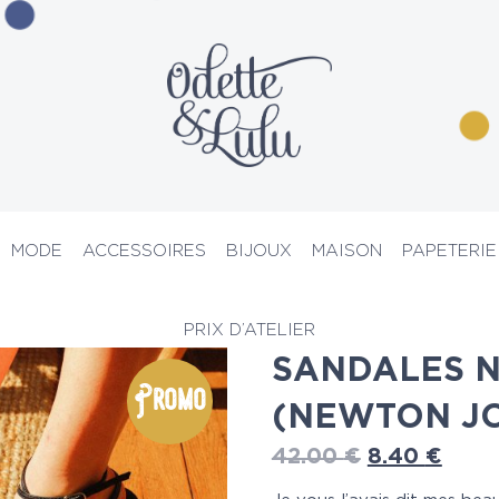
MODE
ACCESSOIRES
BIJOUX
MAISON
PAPETERIE
uits
> Sandales noires d’Olivia (Newton John)
PRIX D’ATELIER
SANDALES N
Promo
(NEWTON J
42.00
€
8.40
€