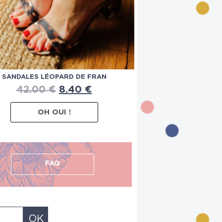
SANDALES LÉOPARD DE FRAN
42.00
€
8.40
€
OH OUI !
FAQ