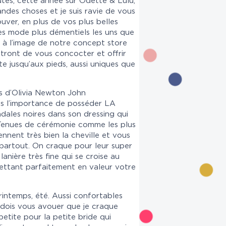
utés, cette année sur Odette & Lulu,
ndes choses et je suis ravie de vous
uver, en plus de vos plus belles
es mode plus démentiels les uns que
és, à l’image de notre concept store
tront de vous concocter et offrir
e jusqu’aux pieds, aussi uniques que
es d’Olivia Newton John
s l’importance de posséder LA
ndales noires dans son dressing qui
 Tenues de cérémonie comme les plus
ennent très bien la cheville et vous
 partout. On craque pour leur super
anière très fine qui se croise au
ettant parfaitement en valeur votre
rintemps, été. Aussi confortables
 dois vous avouer que je craque
petite pour la petite bride qui