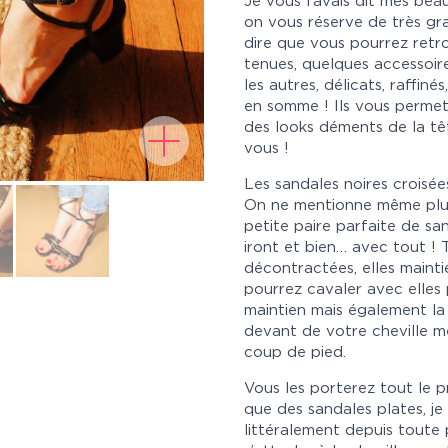
Je vous l’avais dit mes bea
on vous réserve de très gra
dire que vous pourrez retro
tenues, quelques accessoir
les autres, délicats, raffin
en somme ! Ils vous permet
des looks déments de la têt
vous !
Les sandales noires croisé
On ne mentionne même plu
petite paire parfaite de sa
iront et bien… avec tout !
décontractées, elles mainti
pourrez cavaler avec elles
maintien mais également la l
devant de votre cheville m
coup de pied.
Vous les porterez tout le p
que des sandales plates, je
littéralement depuis toute 