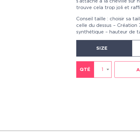
s’attache à la cheville sur 
trouve cela trop joli et ra
Conseil taille : choisir sa ta
celle du dessus – Création 7
synthétique – hauteur de ta
SIZE
QTÉ
1
A