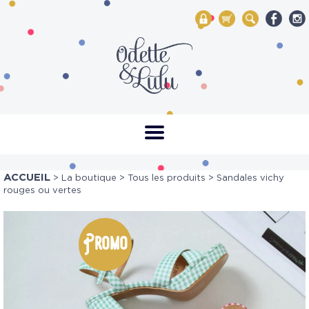
My Account
Mon panier
Rechercher
ACCUEIL
>
La boutique
>
Tous les produits
> Sandales vichy
rouges ou vertes
Promo