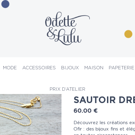
MODE
ACCESSOIRES
BIJOUX
MAISON
PAPETERIE
Pour les grands-parents
> Sautoir Dreamcatcher
PRIX D’ATELIER
SAUTOIR D
60.00
€
Découvrez les créations exc
Ofir : des bijoux fins et é