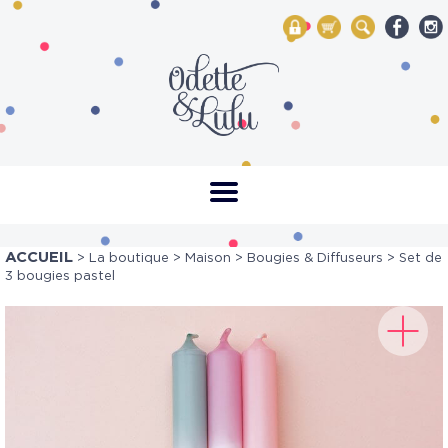
My Account
Mon panier
Rechercher
ACCUEIL
>
La boutique
>
Maison
>
Bougies & Diffuseurs
> Set de
3 bougies pastel