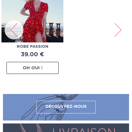
ROBE PASSION
39.00
€
OH OUI !
DÉCOUVREZ-NOUS