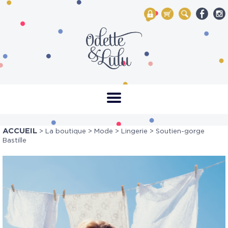
My Account
Mon panier
Rechercher
ACCUEIL
>
La boutique
>
Mode
>
Lingerie
> Soutien-gorge
Bastille