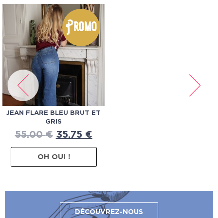
Promo
JEAN FLARE BLEU BRUT ET
GRIS
55.00
€
35.75
€
OH OUI !
DÉCOUVREZ-NOUS