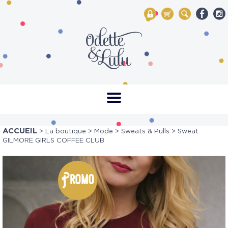
My Account
Mon panier
Rechercher
ACCUEIL
>
La boutique
>
Mode
>
Sweats & Pulls
> Sweat
GILMORE GIRLS COFFEE CLUB
Promo